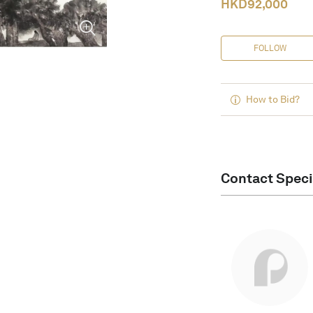
HKD
92,000
FOLLOW
How to Bid?
Contact Speci