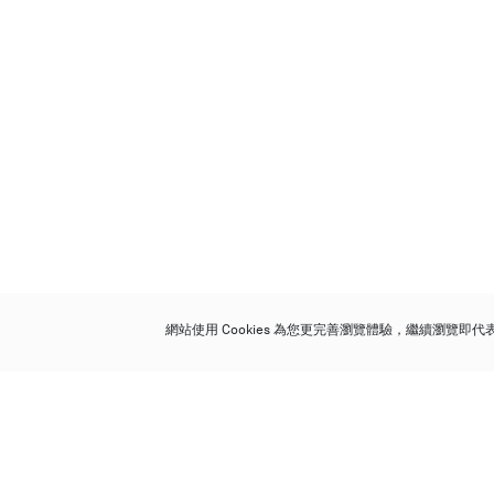
網站使用 Cookies 為您更完善瀏覽體驗，繼續瀏覽即
保利香港拍賣有限公司
香港金鐘金鐘道 88 號
太古廣場 1 座 7 樓 701-708 室
Follow us on