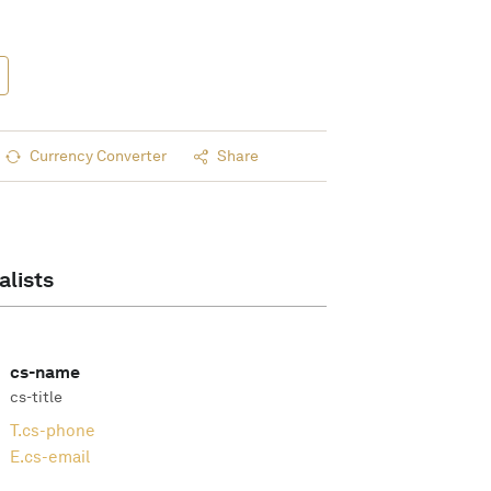
Currency Converter
Share
alists
cs-name
cs-title
T.
cs-phone
E.
cs-email