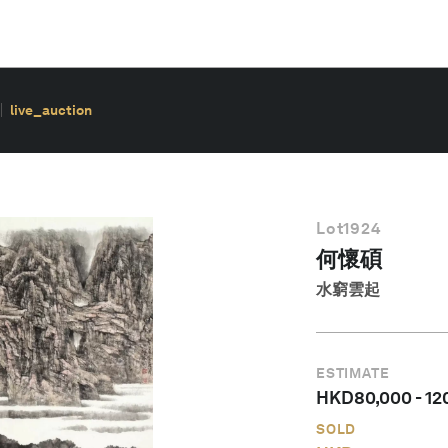
live_auction
Lot
1924
何懷碩
水窮雲起
ESTIMATE
HKD
80,000
-
12
SOLD