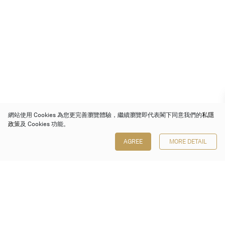
網站使用 Cookies 為您更完善瀏覽體驗，繼續瀏覽即代表閣下同意我們的
私隱
政策
及 Cookies 功能。
AGREE
MORE DETAIL
保利香港拍賣有限公司
香港金鐘金鐘道 88 號
太古廣場 1 座 7 樓 701-708 室
Follow us on