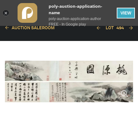
poly-auction-application-
name
VIEW
poly-auction-application-author
FREE - In Google play
AUCTION SALEROOM
LOT
494