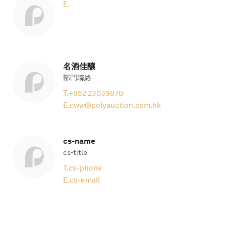
E.
名酒佳釀
部門聯絡
T.
+852 23039870
E.
cww@polyauction.com.hk
cs-name
cs-title
T.
cs-phone
E.
cs-email