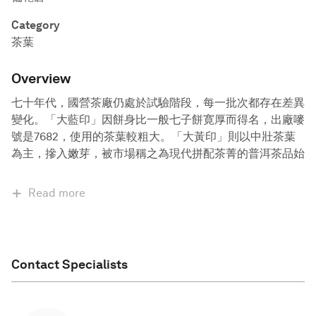
Category
茶葉
Overview
七十年代，國營茶廠仍處於試驗階段，每一批次都存在差異
變化。「大藍印」因餅身比一般七子餅寛厚而得名，出廠嘜
號是7682，使用的茶葉較粗大。「大黃印」則以中壯茶葉
為主，摻入嫩芽，被市場稱之為現代拼配茶菁的普洱茶品始
Read more
Contact Specialists