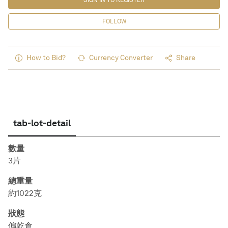
SIGN IN TO REGISTER
FOLLOW
How to Bid?
Currency Converter
Share
tab-lot-detail
數量
3片
總重量
約1022克
狀態
偏乾倉