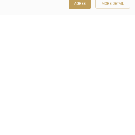
AGREE
MORE DETAIL
保利香港拍賣有限公司
香港金鐘金鐘道 88 號
太古廣場 1 座 7 樓 701-708 室
Follow us on