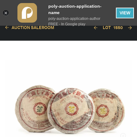
poly-auction-application-
name
VIEW
poly-auction-application-author
FREE - In Google play
AUCTION SALEROOM
LOT
1550