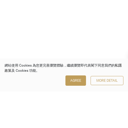
網站使用 Cookies 為您更完善瀏覽體驗，繼續瀏覽即代表閣下同意我們的
私隱
政策
及 Cookies 功能。
AGREE
MORE DETAIL
保利香港拍賣有限公司
香港金鐘金鐘道 88 號
太古廣場 1 座 7 樓 701-708 室
Follow us on