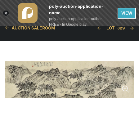
poly-auction-application-
name
VIEW
poly-auction-application-author
FREE - In Google play
AUCTION SALEROOM
LOT
329