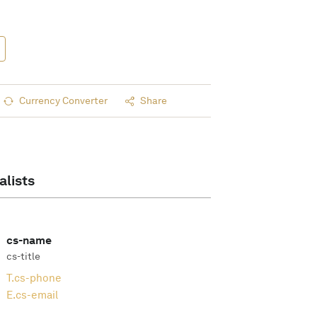
Currency Converter
Share
alists
cs-name
cs-title
T.
cs-phone
E.
cs-email