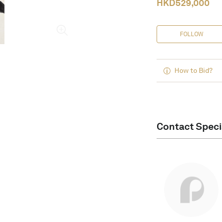
HKD
529,000
FOLLOW
How to Bid?
Contact Speci