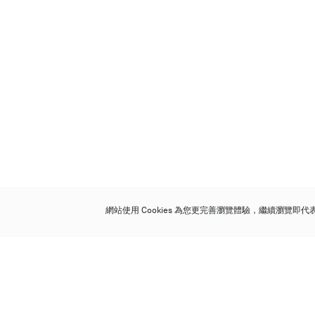
網站使用 Cookies 為您更完善瀏覽體驗，繼續瀏覽即
保利香港拍賣有限公司
香港金鐘金鐘道 88 號
太古廣場 1 座 7 樓 701-708 室
Follow us on