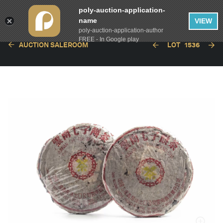
poly-auction-application-
name
VIEW
poly-auction-application-author
FREE - In Google play
AUCTION SALEROOM
LOT
1536