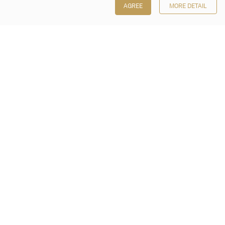
AGREE
MORE DETAIL
保利香港拍賣有限公司
香港金鐘金鐘道 88 號
太古廣場 1 座 7 樓 701-708 室
Follow us on