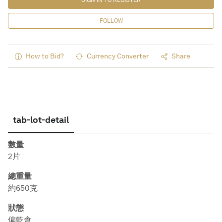
SIGN IN TO REGISTER
FOLLOW
How to Bid?
Currency Converter
Share
tab-lot-detail
數量
2片
總重量
約650克
狀態
偏乾倉