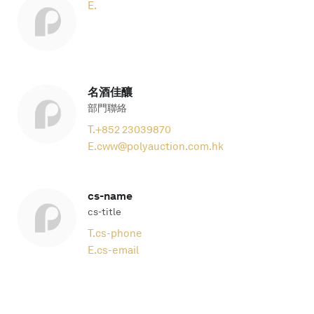
E.
名酒佳釀
部門聯絡
T.
+852 23039870
E.
cww@polyauction.com.hk
cs-name
cs-title
T.
cs-phone
E.
cs-email