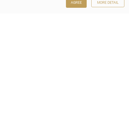
AGREE
MORE DETAIL
保利香港拍賣有限公司
香港金鐘金鐘道 88 號
太古廣場 1 座 7 樓 701-708 室
Follow us on