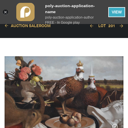
poly-auction-application-
name
VIEW
poly-auction-application-author
FREE - In Google play
AUCTION SALEROOM
LOT
201