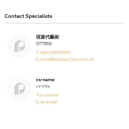
Contact Specialists
現當代藝術
部門聯絡
T.
+852 23039880
E.
cmca@polyauction.com.hk
cs-name
cs-title
T.
cs-phone
E.
cs-email