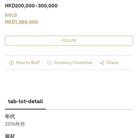
HKD
200,000
-
300,000
SOLD
HKD
1,386,000
FOLLOW
How to Bid?
Currency Converter
Share
tab-lot-detail
年代
2014年作
媒材