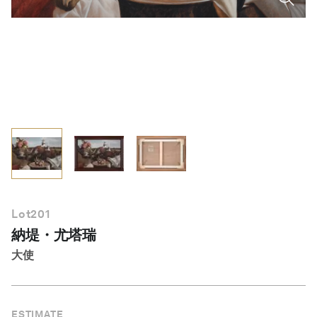
繁體中文
Lot
201
納堤・尤塔瑞
大使
ESTIMATE