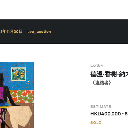
21年11月30日
live_auction
Lot
54
德溫·香榭·納
《連結者》
ESTIMATE
HKD
400,000
-
6
SOLD