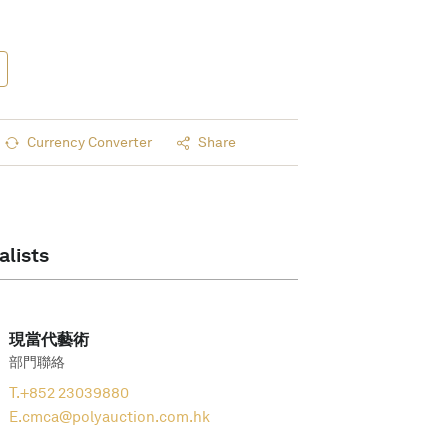
Currency Converter
Share
alists
現當代藝術
部門聯絡
T.
+852 23039880
E.
cmca@polyauction.com.hk