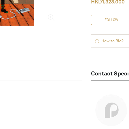
HKD
1,323,000
FOLLOW
How to Bid?
Contact Speci