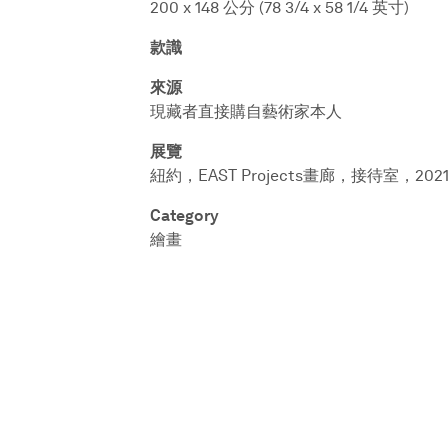
200 x 148 公分 (78 3/4 x 58 1/4 英寸)
款識
來源
現藏者直接購自藝術家本人
展覽
紐約，EAST Projects畫廊，接待室，20
Category
繪畫