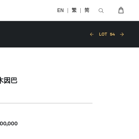
EN
繁
简
LOT
54
木因巴
00,000