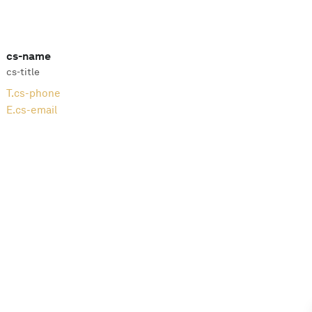
cs-name
cs-title
T.
cs-phone
E.
cs-email