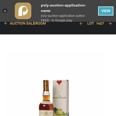
poly-auction-application-
name
VIEW
poly-auction-application-author
FREE - In Google play
AUCTION SALEROOM
LOT
1427