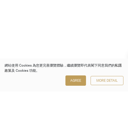
網站使用 Cookies 為您更完善瀏覽體驗，繼續瀏覽即代表閣下同意我們的
私隱
政策
及 Cookies 功能。
AGREE
MORE DETAIL
保利香港拍賣有限公司
香港金鐘金鐘道 88 號
太古廣場 1 座 7 樓 701-708 室
Follow us on