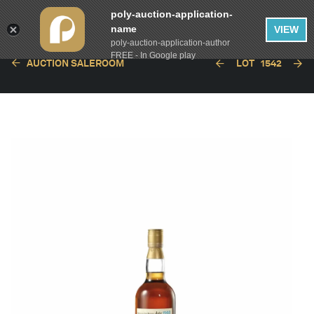
poly-auction-application-
name
VIEW
poly-auction-application-author
FREE - In Google play
AUCTION SALEROOM
LOT
1542