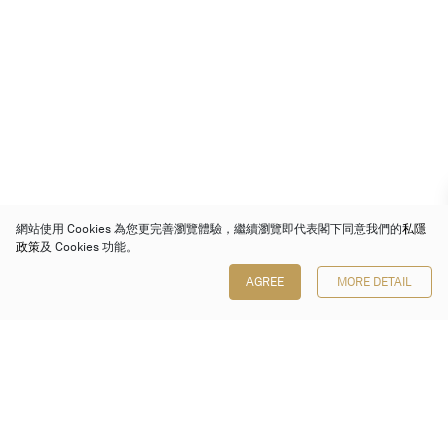
網站使用 Cookies 為您更完善瀏覽體驗，繼續瀏覽即代表閣下同意我們的
私隱
政策
及 Cookies 功能。
AGREE
MORE DETAIL
保利香港拍賣有限公司
香港金鐘金鐘道 88 號
太古廣場 1 座 7 樓 701-708 室
Follow us on