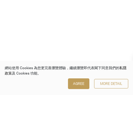
網站使用 Cookies 為您更完善瀏覽體驗，繼續瀏覽即代表閣下同意我們的
私隱
政策
及 Cookies 功能。
AGREE
MORE DETAIL
保利香港拍賣有限公司
香港金鐘金鐘道 88 號
太古廣場 1 座 7 樓 701-708 室
Follow us on