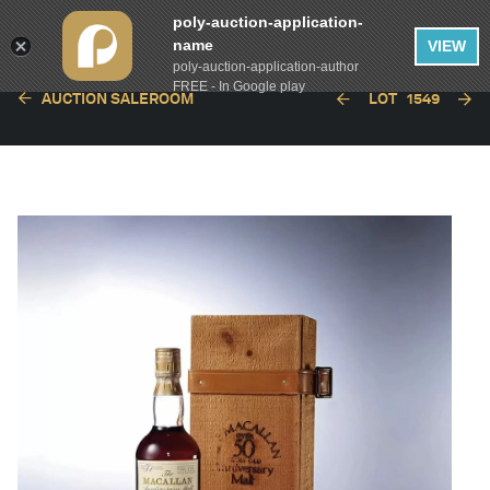
poly-auction-application-
name
VIEW
poly-auction-application-author
FREE - In Google play
AUCTION SALEROOM
LOT
1549