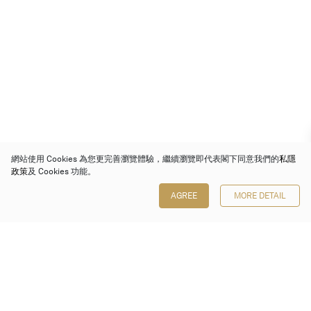
網站使用 Cookies 為您更完善瀏覽體驗，繼續瀏覽即代表閣下同意我們的
私隱
政策
及 Cookies 功能。
AGREE
MORE DETAIL
保利香港拍賣有限公司
香港金鐘金鐘道 88 號
太古廣場 1 座 7 樓 701-708 室
Follow us on