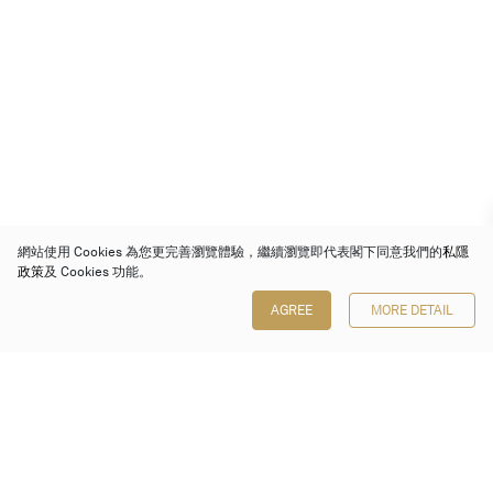
網站使用 Cookies 為您更完善瀏覽體驗，繼續瀏覽即代表閣下同意我們的
私隱
政策
及 Cookies 功能。
AGREE
MORE DETAIL
保利香港拍賣有限公司
香港金鐘金鐘道 88 號
太古廣場 1 座 7 樓 701-708 室
Follow us on