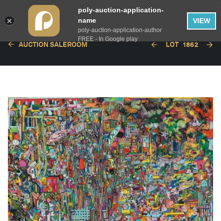
poly-auction-application-
name
VIEW
poly-auction-application-author
FREE - In Google play
AUCTION SALEROOM
LOT
1862