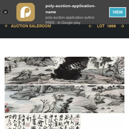
poly-auction-application-
name
VIEW
poly-auction-application-author
FREE - In Google play
AUCTION SALEROOM
LOT
1958