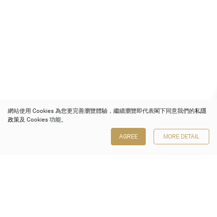
網站使用 Cookies 為您更完善瀏覽體驗，繼續瀏覽即代表閣下同意我們的
私隱
政策
及 Cookies 功能。
AGREE
MORE DETAIL
保利香港拍賣有限公司
香港金鐘金鐘道 88 號
太古廣場 1 座 7 樓 701-708 室
Follow us on