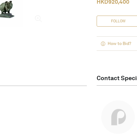
HKD
920,400
FOLLOW
How to Bid?
Contact Speci