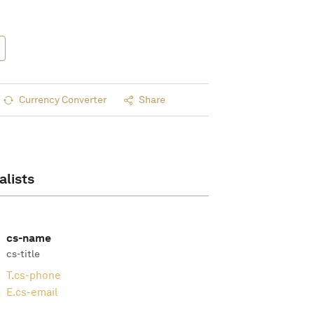
Currency Converter
Share
alists
cs-name
cs-title
T.
cs-phone
E.
cs-email