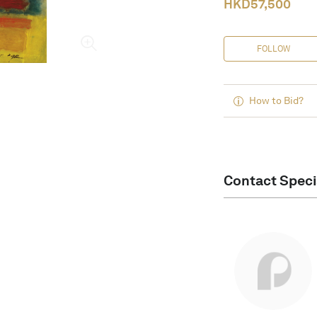
HKD
57,500
FOLLOW
How to Bid?
Contact Speci