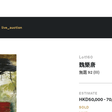
live_auction
Lot
160
魏樂唐
無題 92 (III)
ESTIMATE
HKD
50,000
-
70
SOLD