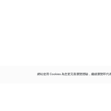
網站使用 Cookies 為您更完善瀏覽體驗，繼續瀏覽即
保利香港拍賣有限公司
香港金鐘金鐘道 88 號
太古廣場 1 座 7 樓 701-708 室
Follow us on