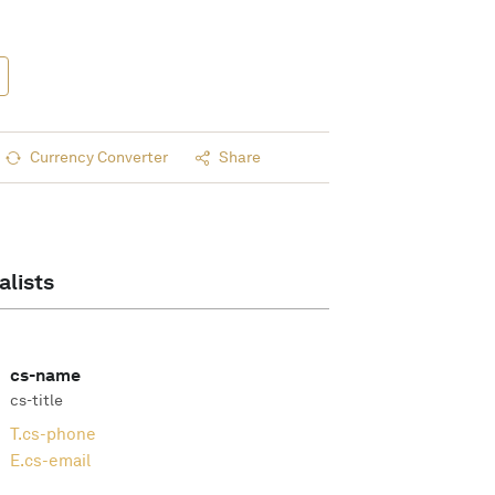
Currency Converter
Share
alists
cs-name
cs-title
T.
cs-phone
E.
cs-email