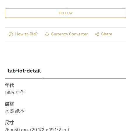
FOLLOW
How to Bid?
Currency Converter
Share
tab-lot-detail
年代
1984 年作
媒材
水墨 紙本
尺寸
75 x 50 cm. (29 1/2 x 19 1/2 in.)