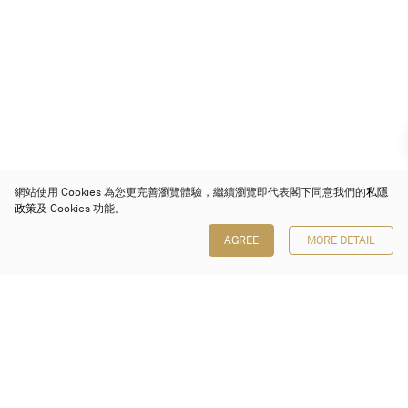
網站使用 Cookies 為您更完善瀏覽體驗，繼續瀏覽即代表閣下同意我們的
私隱
政策
及 Cookies 功能。
AGREE
MORE DETAIL
保利香港拍賣有限公司
香港金鐘金鐘道 88 號
太古廣場 1 座 7 樓 701-708 室
Follow us on