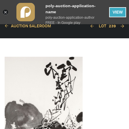
poly-auction-application-
name
VIEW
poly-auction-application-author
FREE - In Google play
AUCTION SALEROOM
LOT
239