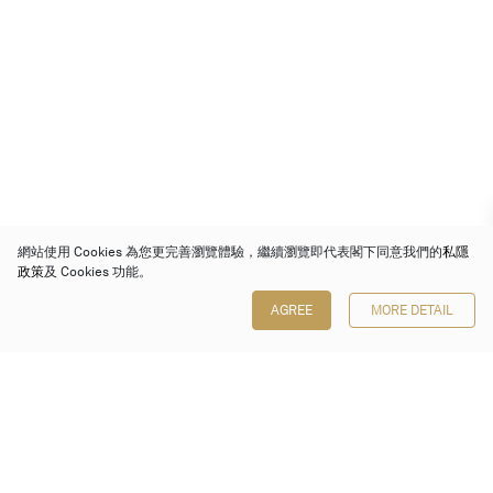
網站使用 Cookies 為您更完善瀏覽體驗，繼續瀏覽即代表閣下同意我們的
私隱
政策
及 Cookies 功能。
AGREE
MORE DETAIL
保利香港拍賣有限公司
香港金鐘金鐘道 88 號
太古廣場 1 座 7 樓 701-708 室
Follow us on