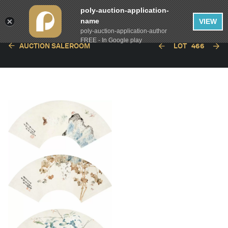
poly-auction-application-
name
VIEW
poly-auction-application-author
FREE - In Google play
AUCTION SALEROOM
LOT
466