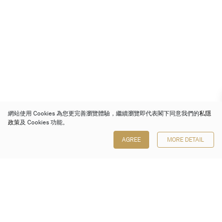
網站使用 Cookies 為您更完善瀏覽體驗，繼續瀏覽即代表閣下同意我們的
私隱
政策
及 Cookies 功能。
AGREE
MORE DETAIL
保利香港拍賣有限公司
香港金鐘金鐘道 88 號
太古廣場 1 座 7 樓 701-708 室
Follow us on