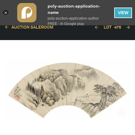
poly-auction-application-
name
VIEW
poly-auction-application-author
FREE - In Google play
AUCTION SALEROOM
LOT
475