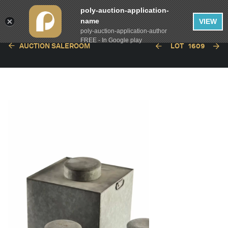
poly-auction-application-
name
VIEW
poly-auction-application-author
FREE - In Google play
AUCTION SALEROOM
LOT
1609