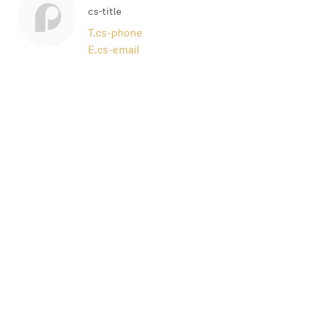
cs-title
T.
cs-phone
E.
cs-email