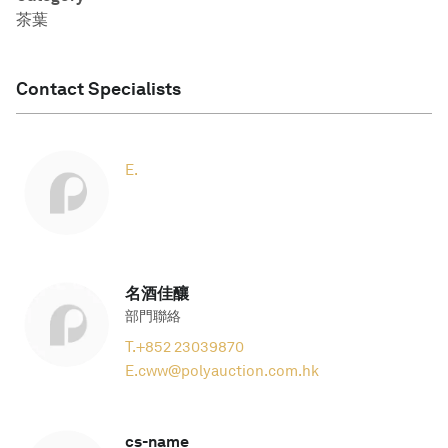
茶葉
Contact Specialists
E.
名酒佳釀
部門聯絡
T.
+852 23039870
E.
cww@polyauction.com.hk
cs-name