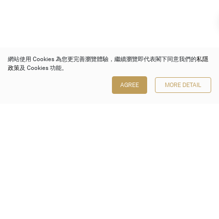
網站使用 Cookies 為您更完善瀏覽體驗，繼續瀏覽即代表閣下同意我們的
私隱
政策
及 Cookies 功能。
AGREE
MORE DETAIL
保利香港拍賣有限公司
香港金鐘金鐘道 88 號
太古廣場 1 座 7 樓 701-708 室
Follow us on