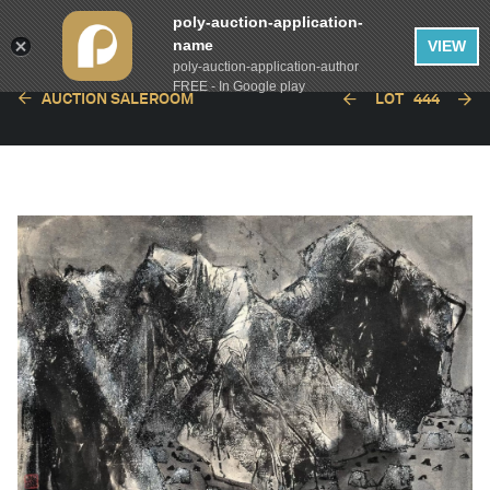
poly-auction-application-
name
VIEW
poly-auction-application-author
FREE - In Google play
AUCTION SALEROOM
LOT
444