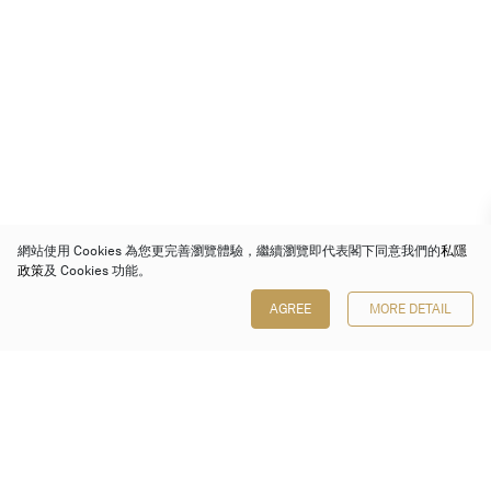
網站使用 Cookies 為您更完善瀏覽體驗，繼續瀏覽即代表閣下同意我們的
私隱
政策
及 Cookies 功能。
AGREE
MORE DETAIL
保利香港拍賣有限公司
香港金鐘金鐘道 88 號
太古廣場 1 座 7 樓 701-708 室
Follow us on