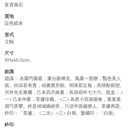
富貴壽石
質地
設色紙本
形式
立軸
尺寸
101x40.5cm.
款識
題識： 名園芍藥叢，重台眼稀見。風露一莖贈，豔色美人
面。街頭若有賣，傾囊實所願。明珠那足報，高情動留戀。
河井先生雅屬，己未四月維夏，吳昌碩年七十六。題盒： <
一> 己未仲夏，荃廬珍藏。 <二> 為君小寫洛陽春，葉葉遮
眉巧弄顰。終是傾城嬌絕世，只須半面越撩人。荃廬再題。
鈐印：「荃廬」（二次） <三> 白嶺。鑒藏印：「白嶺」
鈐印