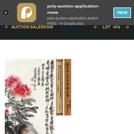
poly-auction-application-
name
VIEW
poly-auction-application-author
FREE - In Google play
AUCTION SALEROOM
LOT
470