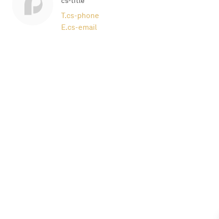
cs-title
T.
cs-phone
E.
cs-email