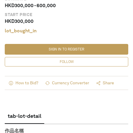
HKD
300,000
-
600,000
START PRICE
HKD
300,000
lot_bought_in
SIGN IN TO REGISTER
FOLLOW
How to Bid?
Currency Converter
Share
tab-lot-detail
作品名稱