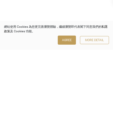
網站使用 Cookies 為您更完善瀏覽體驗，繼續瀏覽即代表閣下同意我們的
私隱
政策
及 Cookies 功能。
AGREE
MORE DETAIL
保利香港拍賣有限公司
香港金鐘金鐘道 88 號
太古廣場 1 座 7 樓 701-708 室
Follow us on