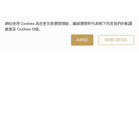
網站使用 Cookies 為您更完善瀏覽體驗，繼續瀏覽即代表閣下同意我們的
私隱
政策
及 Cookies 功能。
AGREE
MORE DETAIL
保利香港拍賣有限公司
香港金鐘金鐘道 88 號
太古廣場 1 座 7 樓 701-708 室
Follow us on