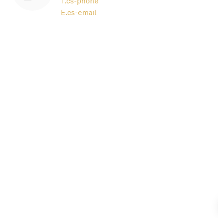
T.
cs-phone
E.
cs-email