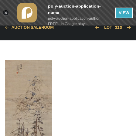
poly-auction-application-
name
VIEW
poly-auction-application-author
FREE - In Google play
AUCTION SALEROOM
LOT
323