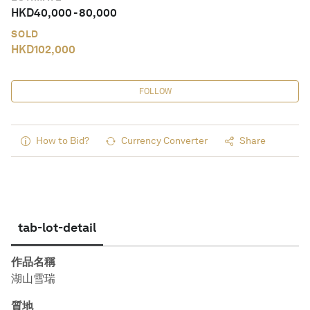
HKD
40,000
-
80,000
SOLD
HKD
102,000
FOLLOW
How to Bid?
Currency Converter
Share
tab-lot-detail
作品名稱
湖山雪瑞
質地