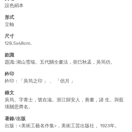
設色絹本
形式
立軸
尺寸
128.5x48cm.
款識
題識: 湖山雪瑞。五代關仝畫法，癸巳秋孟，吳筠仿。
鈐印
鈐印：「吳筠之印 」 、 「侶月 」
錄文
吳筠。字青士，號在滋。浙江歸安人，善畫，諸 生。與藍
瑛關思齊名。
著錄/出版
出版：<美術工藝名作集>，美術工芸出版社， 1923年。