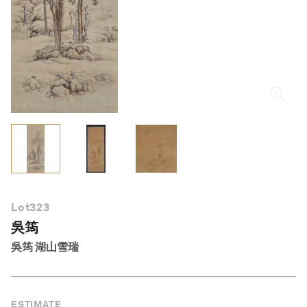
繁體中文
Lot
323
吳筠
吳筠 湖山雪瑞
ESTIMATE