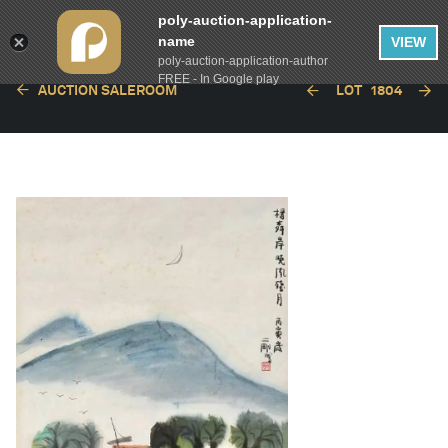
poly-auction-application-
name
VIEW
poly-auction-application-author
FREE - In Google play
AUCTION SALEROOM
LOT
1804