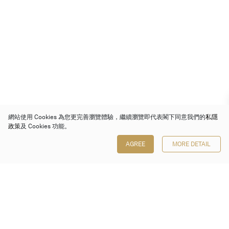
網站使用 Cookies 為您更完善瀏覽體驗，繼續瀏覽即代表閣下同意我們的
私隱
政策
及 Cookies 功能。
AGREE
MORE DETAIL
保利香港拍賣有限公司
香港金鐘金鐘道 88 號
太古廣場 1 座 7 樓 701-708 室
Follow us on