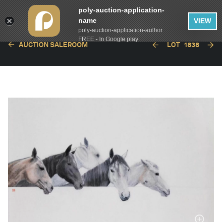
poly-auction-application-
name
VIEW
poly-auction-application-author
FREE - In Google play
AUCTION SALEROOM
LOT
1838