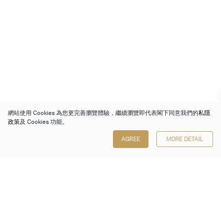
網站使用 Cookies 為您更完善瀏覽體驗，繼續瀏覽即代表閣下同意我們的
私隱
政策
及 Cookies 功能。
AGREE
MORE DETAIL
保利香港拍賣有限公司
香港金鐘金鐘道 88 號
太古廣場 1 座 7 樓 701-708 室
Follow us on