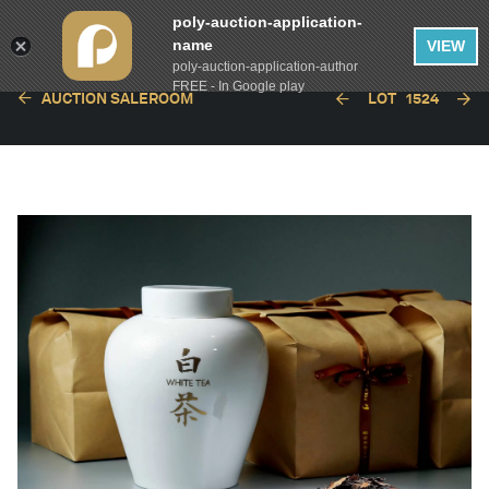
poly-auction-application-
name
VIEW
poly-auction-application-author
FREE - In Google play
AUCTION SALEROOM
LOT
1524