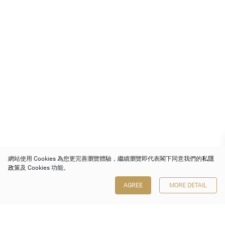
網站使用 Cookies 為您更完善瀏覽體驗，繼續瀏覽即代表閣下同意我們的
私隱
政策
及 Cookies 功能。
AGREE
MORE DETAIL
保利香港拍賣有限公司
香港金鐘金鐘道 88 號
太古廣場 1 座 7 樓 701-708 室