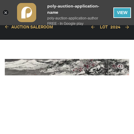
poly-auction-application-
name
VIEW
poly-auction-application-author
FREE - In Google play
AUCTION SALEROOM
LOT
2024