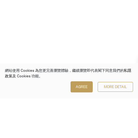
網站使用 Cookies 為您更完善瀏覽體驗，繼續瀏覽即代表閣下同意我們的
私隱
政策
及 Cookies 功能。
AGREE
MORE DETAIL
保利香港拍賣有限公司
香港金鐘金鐘道 88 號
太古廣場 1 座 7 樓 701-708 室
Follow us on