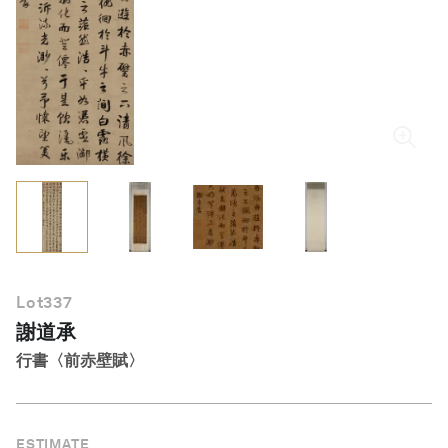
繁體中文
Lot
337
謝道承
行書〈前赤壁賦〉
ESTIMATE