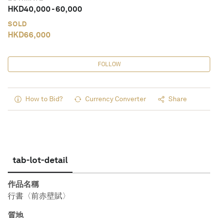
HKD
40,000
-
60,000
SOLD
HKD
66,000
FOLLOW
How to Bid?
Currency Converter
Share
tab-lot-detail
作品名稱
行書〈前赤壁賦〉
質地