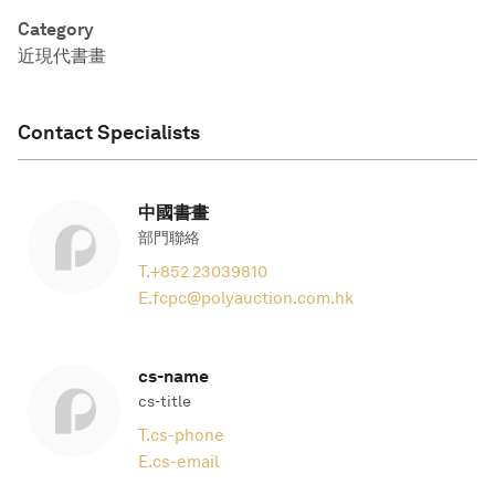
Category
近現代書畫
Contact Specialists
中國書畫
部門聯絡
T.
+852 23039810
E.
fcpc@polyauction.com.hk
cs-name
cs-title
T.
cs-phone
E.
cs-email