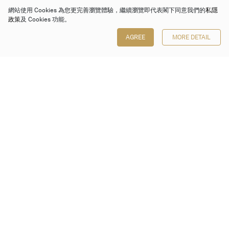
網站使用 Cookies 為您更完善瀏覽體驗，繼續瀏覽即代表閣下同意我們的
私隱
政策
及 Cookies 功能。
AGREE
MORE DETAIL
保利香港拍賣有限公司
香港金鐘金鐘道 88 號
太古廣場 1 座 7 樓 701-708 室
Follow us on