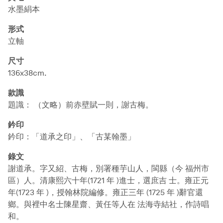
水墨絹本
形式
立軸
尺寸
136x38cm.
款識
題識： （文略）前赤壁賦一則，謝古梅。
鈐印
鈐印：「道承之印」、「古某翰墨」
錄文
謝道承。字又紹、古梅，別署種芋山人，閩縣（今 福州市
區）人。清康熙六十年(1721 年 )進士，選庶吉 士。雍正元
年(1723 年 )，授翰林院編修。雍正三年 (1725 年 )辭官還
鄉。與裡中名士陳星齋、黃任等人在 法海寺結社，作詩唱
和。