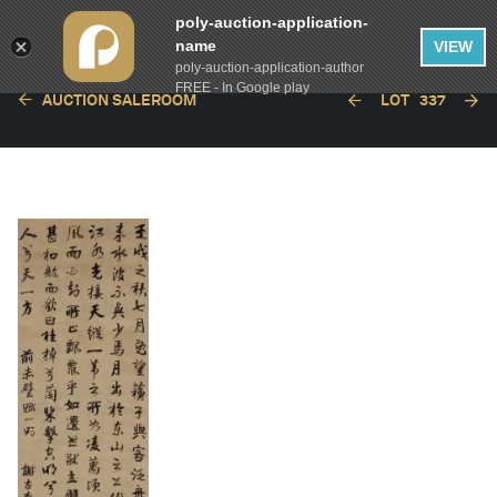
poly-auction-application-
name
VIEW
poly-auction-application-author
FREE - In Google play
AUCTION SALEROOM
LOT
337