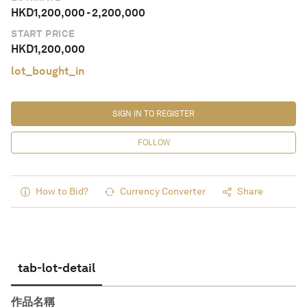
HKD
1,200,000
-
2,200,000
START PRICE
HKD
1,200,000
lot_bought_in
SIGN IN TO REGISTER
FOLLOW
How to Bid?
Currency Converter
Share
tab-lot-detail
作品名稱