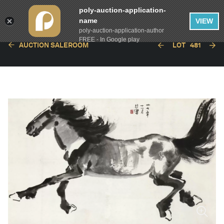
poly-auction-application-
name
VIEW
poly-auction-application-author
FREE - In Google play
AUCTION SALEROOM
LOT
481