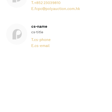
T.
+852 23039810
E.
fcpc@polyauction.com.hk
cs-name
cs-title
T.
cs-phone
E.
cs-email