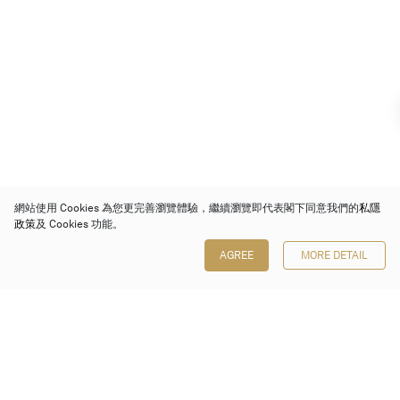
網站使用 Cookies 為您更完善瀏覽體驗，繼續瀏覽即代表閣下同意我們的
私隱
政策
及 Cookies 功能。
AGREE
MORE DETAIL
保利香港拍賣有限公司
香港金鐘金鐘道 88 號
太古廣場 1 座 7 樓 701-708 室
Follow us on