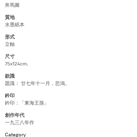
奔馬圖
質地
水墨紙本
形式
立軸
尺寸
75x124cm.
款識
題識： 廿七年十一月，悲鴻。
鈐印
鈐印：「東海王孫」
創作年代
一九三八年作
Category