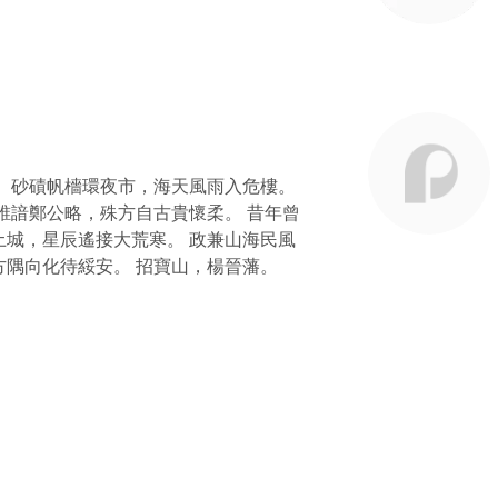
。砂磧帆檣環夜市，海天風雨入危樓。
誰諳鄭公略，殊方自古貴懷柔。 昔年曾
城，星辰遙接大荒寒。 政兼山海民風
隅向化待綏安。 招寶山，楊晉藩。