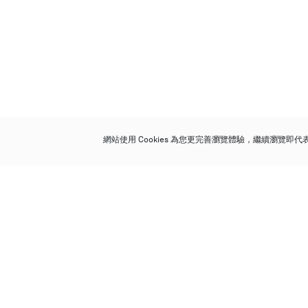
網站使用 Cookies 為您更完善瀏覽體驗，繼續瀏覽即
保利香港拍賣有限公司
香港金鐘金鐘道 88 號
太古廣場 1 座 7 樓 701-708 室
Follow us on