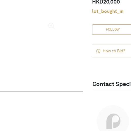
HKD
20,000
lot_bought_in
FOLLOW
How to Bid?
Contact Speci