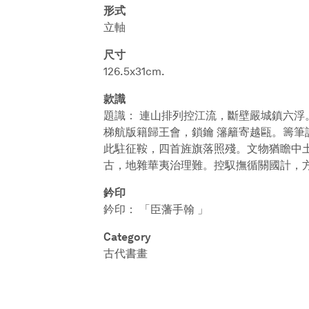
形式
立軸
尺寸
126.5x31cm.
款識
題識： 連山排列控江流，斷壁嚴城鎮六浮
梯航版籍歸王會，鎖鑰 籓籬寄越甌。籌筆
此駐征鞍，四首旌旗落照殘。文物猶瞻中土
古，地雜華夷治理難。控馭撫循關國計，方
鈐印
鈐印： 「臣藩手翰 」
Category
古代書畫