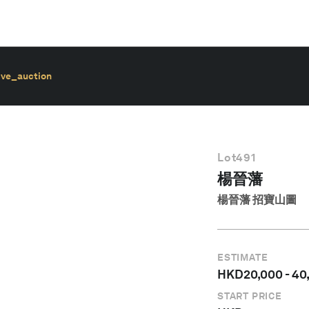
ive_auction
Lot
491
楊晉藩
楊晉藩 招寶山圖
ESTIMATE
HKD
20,000
-
40
START PRICE