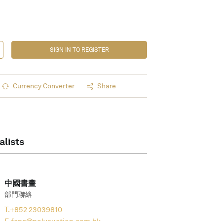
SIGN IN TO REGISTER
Currency Converter
Share
alists
中國書畫
部門聯絡
T.
+852 23039810