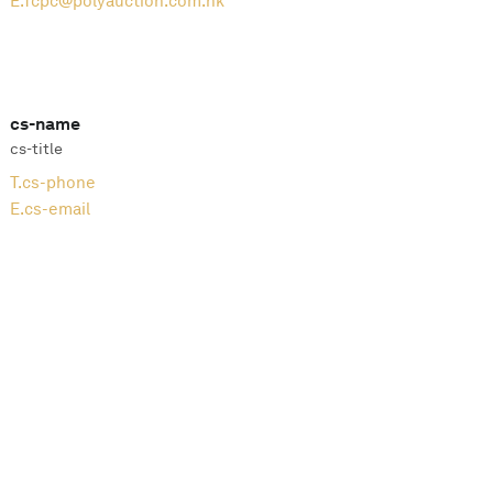
E.
fcpc@polyauction.com.hk
cs-name
cs-title
T.
cs-phone
E.
cs-email