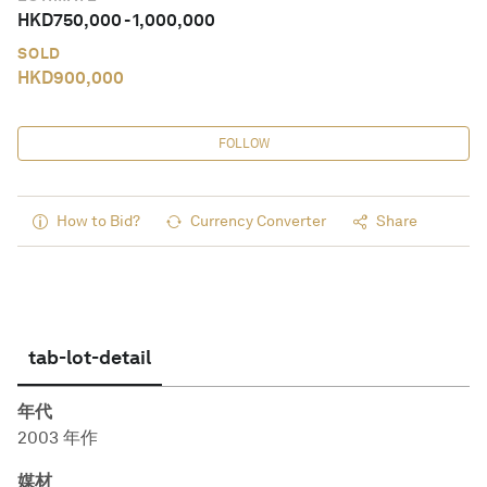
HKD
750,000
-
1,000,000
SOLD
HKD
900,000
FOLLOW
How to Bid?
Currency Converter
Share
tab-lot-detail
年代
2003 年作
媒材