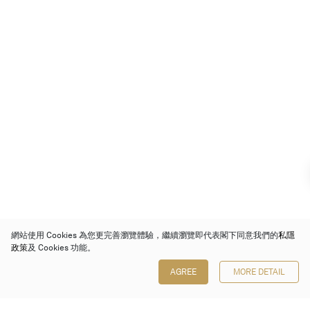
網站使用 Cookies 為您更完善瀏覽體驗，繼續瀏覽即代表閣下同意我們的
私隱
政策
及 Cookies 功能。
AGREE
MORE DETAIL
保利香港拍賣有限公司
香港金鐘金鐘道 88 號