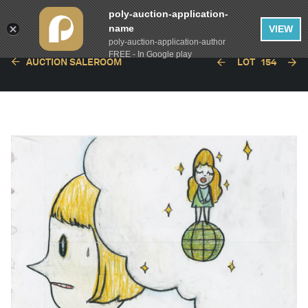
poly-auction-application-
name
VIEW
poly-auction-application-author
FREE - In Google play
AUCTION SALEROOM
LOT
154