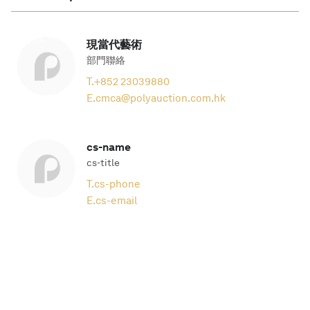
現當代藝術
部門聯絡
T.
+852 23039880
E.
cmca@polyauction.com.hk
cs-name
cs-title
T.
cs-phone
E.
cs-email