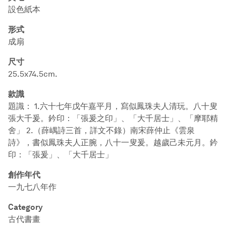
設色紙本
形式
成扇
尺寸
25.5x74.5cm.
款識
題識： 1.六十七年戊午嘉平月，寫似鳳珠夫人清玩。八十叟
張大千爰。鈐印：「張爰之印」、「大千居士」、「摩耶精
舍」 2.（薛嵎詩三首，詳文不錄）南宋薛仲止《雲泉
詩》，書似鳳珠夫人正腕，八十一叟爰。越歲己未元月。鈐
印：「張爰」、「大千居士」
創作年代
一九七八年作
Category
古代書畫