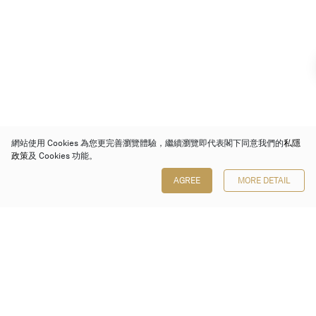
網站使用 Cookies 為您更完善瀏覽體驗，繼續瀏覽即代表閣下同意我們的
私隱
政策
及 Cookies 功能。
AGREE
MORE DETAIL
保利香港拍賣有限公司
香港金鐘金鐘道 88 號
太古廣場 1 座 7 樓 701-708 室
Follow us on