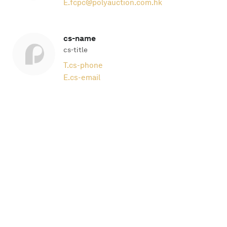
E.
fcpc@polyauction.com.hk
cs-name
cs-title
T.
cs-phone
E.
cs-email