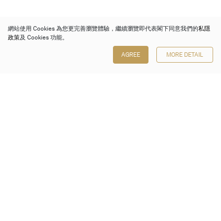
網站使用 Cookies 為您更完善瀏覽體驗，繼續瀏覽即代表閣下同意我們的
私隱
政策
及 Cookies 功能。
AGREE
MORE DETAIL
保利香港拍賣有限公司
香港金鐘金鐘道 88 號
太古廣場 1 座 7 樓 701-708 室
Follow us on