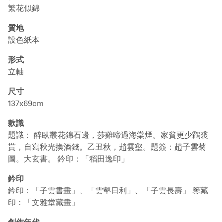
繁花似錦
質地
設色紙本
形式
立軸
尺寸
137x69cm
款識
題識： 醉臥叢花錦石邊，莎雞啼過海棠煙。家貧更少鸘裘
貰，自寫秋光換酒錢。乙丑秋，趙雲壑。題簽：趙子雲菊
圖。大玄書。 鈐印：「稻田逸印」
鈐印
鈐印：「子雲書畫」、「雲壑日利」、「子雲長壽」 鑒藏
印：「文雅堂藏畫」