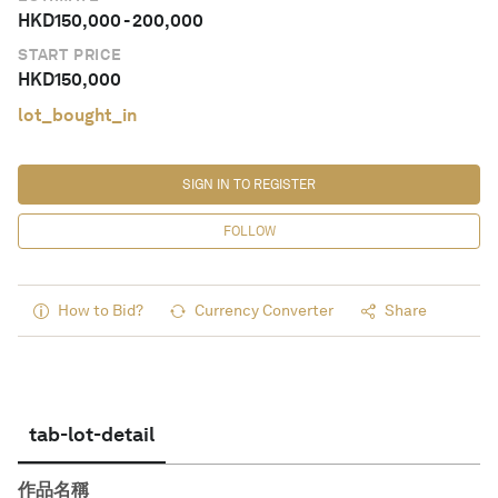
HKD
150,000
-
200,000
START PRICE
HKD
150,000
lot_bought_in
SIGN IN TO REGISTER
FOLLOW
How to Bid?
Currency Converter
Share
tab-lot-detail
作品名稱