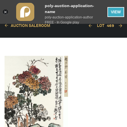
poly-auction-application-
name
VIEW
poly-auction-application-author
FREE - In Google play
AUCTION SALEROOM
LOT
469