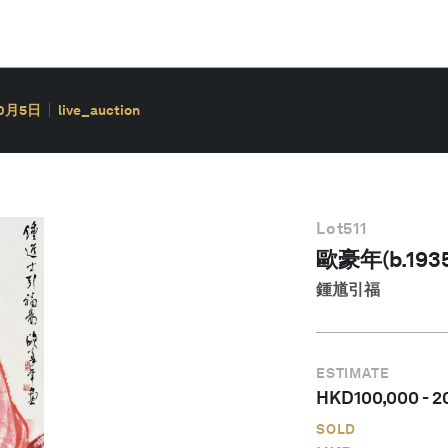
10月5日
live_auction
Lot
511
歐豪年(b.1935
鍾馗引福
ESTIMATE
HKD
100,000
-
2
SOLD