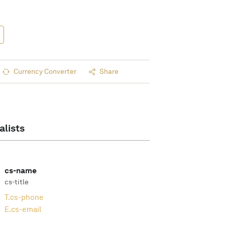
Currency Converter
Share
alists
cs-name
cs-title
T.
cs-phone
E.
cs-email