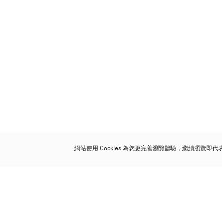
網站使用 Cookies 為您更完善瀏覽體驗，繼續瀏覽即
保利香港拍賣有限公司
香港金鐘金鐘道 88 號
太古廣場 1 座 7 樓 701-708 室
Follow us on