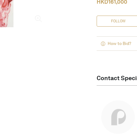
HKD
161,000
FOLLOW
How to Bid?
Contact Speci