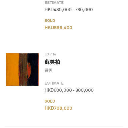
ESTIMATE
HKD
480,000
-
780,000
SOLD
HKD
566,400
LOT
114
蘇笑柏
蹊徑
ESTIMATE
HKD
600,000
-
800,000
SOLD
HKD
708,000