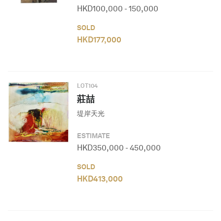
HKD
100,000
-
150,000
SOLD
HKD
177,000
LOT
104
莊喆
堤岸天光
ESTIMATE
HKD
350,000
-
450,000
SOLD
HKD
413,000