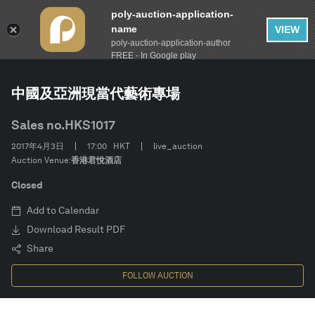
poly-auction-application-
name
VIEW
poly-auction-application-author
FILTER
AUCTION
保利香港 2017春季拍賣
Clear
FREE - In Google play
中國及亞洲現當代藝術專場
Estimate
Sales no.
HKS1017
Category
2017年4月3日
17:00
HKT
live_auction
Auction Venue:
香港君悅酒店
藝術家
Closed
Add to Calendar
款識
Download Result PDF
Share
CONFIRM
FOLLOW AUCTION