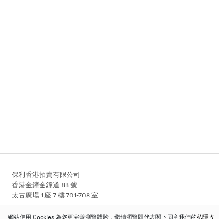
保利香港拍賣有限公司
香港金鐘金鐘道 88 號
太古廣場 1 座 7 樓 701-708 室
Follow us on
網站使用 Cookies 為您更完善瀏覽體驗，繼續瀏覽即代表閣下同意我們的
私隱政