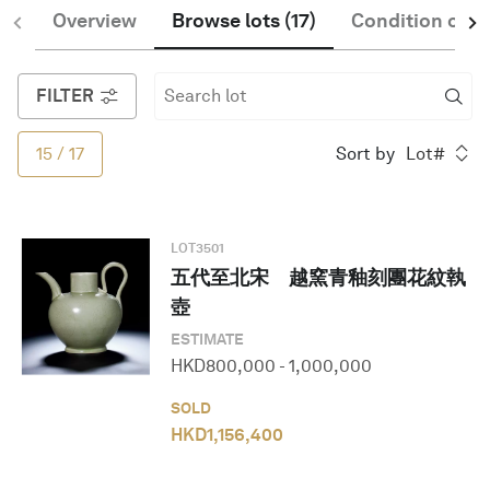
Overview
Browse lots
(
17
)
Condition of S
繁體中文
FILTER
15
/
17
Sort by
Lot#
LOT
3501
五代至北宋 越窯青釉刻團花紋執
壺
ESTIMATE
HKD
800,000
-
1,000,000
SOLD
HKD
1,156,400