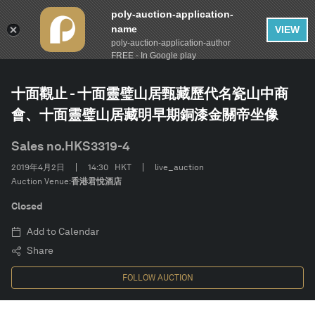
poly-auction-application-
name
VIEW
poly-auction-application-author
FILTER
AUCTION
2019 春季拍賣
Clear
FREE - In Google play
十面觀止 - 十面靈璧山居甄藏歷代名瓷山中商
Estimate
會、十面靈璧山居藏明早期銅漆金關帝坐像
Category
Sales no.
HKS3319-4
2019年4月2日
14:30
HKT
live_auction
CONFIRM
Auction Venue:
香港君悅酒店
Closed
Add to Calendar
Share
FOLLOW AUCTION