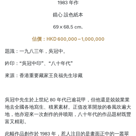
1983 年作
鏡心 設色紙本
69 × 68.5 cm.
估價：HKD 600,000 – 1,000,000
題識：一九八三年，吳冠中。
鈐印：“吳冠中印”、“八十年代”
來源：香港重要藏家王良福先生珍藏
吳冠中先生於上世紀 80 年代已逾花甲，但他還是兢兢業業
地去全國各地寫生、積累素材。正值改革開放的春風吹遍大
地，他亦迎來一次創作的井噴期，八十年代的作品題材既豐
富又精彩。
此幅作品創作於 1983 年，惹人注目的是畫面正中的一叢翠