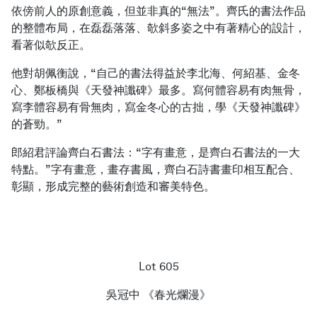
依傍前人的原創意義，但並非真的“無法”。齊氏的書法作品
的整體布局，在磊磊落落、欹斜多姿之中有著精心的設計，
看著似欹反正。
他對胡佩衡說，“自己的書法得益於李北海、何紹基、金冬
心、鄭板橋與《天發神讖碑》最多。寫何體容易有肉無骨，
寫李體容易有骨無肉，寫金冬心的古拙，學《天發神讖碑》
的蒼勁。”
郎紹君評論齊白石書法：“字有畫意，是齊白石書法的一大
特點。”字有畫意，畫存書風，齊白石詩書畫印相互配合、
彰顯，形成完整的藝術創造和審美特色。
Lot 605
吳冠中 《春光爛漫》