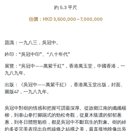
約 5.3 平尺
估價：HKD 3,500,000 – 7,000,000
題識：一九八三，吳冠中。
鈐印：“吳冠中印”、“八十年代”
展覽：“吳冠中——萬紫千紅”，香港萬玉堂，中國香港，一
九八九年。
出版：《吳冠中——萬紫千紅》，香港萬玉堂出版，封面、
圖版47，一九八九年。
吳冠中對樹的情感和把握可謂最深厚。從故鄉江南的纖纖楊
柳，到泰山拳打腳踢式的勁松奇觀，從夏木蔭濃的郁郁蔥
蔥，到冬日體態魁梧，都是吳冠中不斷寫生的對象。樹的綽
約多姿完美表現出自然線條之結構之美，最直接地映像出吳