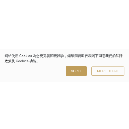
網站使用 Cookies 為您更完善瀏覽體驗，繼續瀏覽即代表閣下同意我們的
私隱
政策
及 Cookies 功能。
AGREE
MORE DETAIL
保利香港拍賣有限公司
香港金鐘金鐘道 88 號
太古廣場 1 座 7 樓 701-708 室
Follow us on