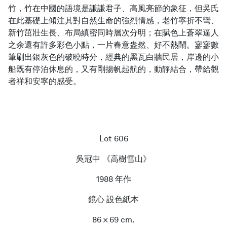
竹，竹在中國的語境是謙謙君子、高風亮節的象征，但吳氏
在此基礎上傾注其對自然生命的強烈情感，老竹寧折不彎、
新竹茁壯生長、布局縝密同時層次分明；在賦色上蒼翠逼人
之余還有許多彩色小點，一片春意盎然、好不熱鬧。寥寥數
筆刷出銀灰色的破曉時分，經典的黑瓦白牆民居，岸邊的小
船既有停泊休息的，又有剛揚帆起航的，動靜結合，帶給觀
者祥和安寧的感受。
Lot 606
吳冠中 《高樹雪山》
1988 年作
鏡心 設色紙本
86 × 69 cm.