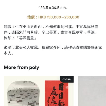
133.5 × 34.5 cm.
估價：HKD 130,000 – 230,000
題識：生在巫山更向西，不知何事到巴溪。中宵為憶秋雲
伴，遙隔朱門向月啼。辛巳長夏，畫於春風草堂，善深。
鈐印：「善深書畫」
來源：北美私人收藏。據藏家介紹，該作品直接購於藝術家
本人。
More from poly
close