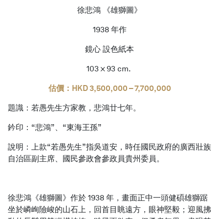
徐悲鴻 《雄獅圖》
1938 年作
鏡心 設色紙本
103 × 93 cm.
估價：HKD 3,500,000 – 7,700,000
題識：若愚先生方家教，悲鴻廿七年。
鈐印：“悲鴻”、“東海王孫”
說明：上款“若愚先生”指吳道安，時任國民政府的廣西壯族
自治區副主席、國民參政會參政員貴州委員。
徐悲鴻《雄獅圖》作於 1938 年，畫面正中一頭健碩雄獅踞
坐於嶙峋險峻的山石上，回首目眺遠方，眼神堅毅；迎風拂