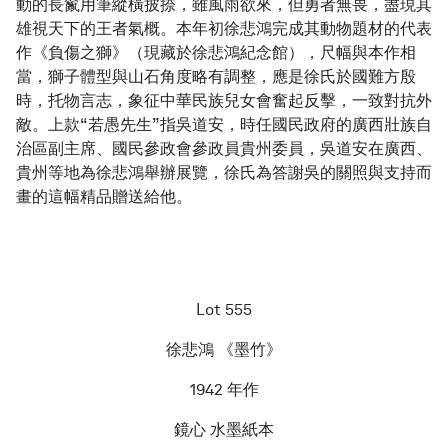
動的長鬣用筆縱橫披捺，雖風雨欲來，但勇者無畏，盡現其
雄視天下的王者氣概。本年初徐悲鴻完成其動物題材的代表
作《負傷之獅》（現藏於徐悲鴻紀念館），尺幅與本作相
當，獅子體型與山石角度略有調整，應是徐氏於國難方殷
時，托物言志，象征中華民族兒女會奮起反擊，一致對抗外
敵。上款“若愚先生”指吳道安，時任國民政府的廣西壯族自
治區副主席、國民參政會參政員貴州委員，吳道安在廣西、
貴州等地為徐悲鴻舉辦展覽，徐氏為答謝吳的關照與支持而
畫的這幅精品贈送給他。
Lot 555
徐悲鴻 《墨竹》
1942 年作
鏡心 水墨紙本