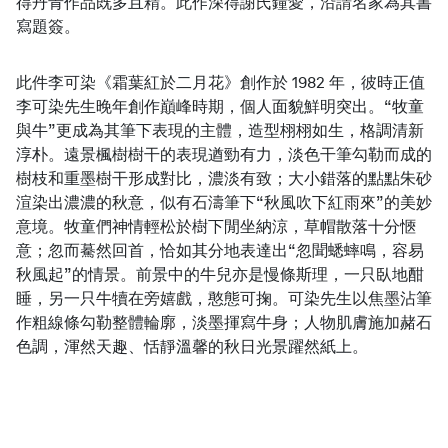
得丹青作品既多且精。此作深得謝氏鐘愛，沿請名家為其書
寫題簽。
此件李可染《霜葉紅於二月花》創作於 1982 年，彼時正值
李可染先生晚年創作巔峰時期，個人面貌鮮明突出。“牧童
與牛”更成為其筆下表現的主體，造型栩栩如生，格調清新
淳朴。遠景楓樹樹干的表現遒勁有力，淡色干筆勾勒而成的
樹枝和重墨樹干形成對比，濃淡有致；大小錯落的點點朱砂
渲染出濃濃的秋意，似有石濤筆下“秋風吹下紅雨來”的美妙
意境。牧童們神情輕松於樹下閒坐納涼，草帽散落十分愜
意；忽而驀然回首，恰如其分地表達出“忽聞蟋蟀鳴，容易
秋風起”的情景。前景中的牛兒亦是慢條斯理，一只臥地酣
睡，另一只牛犢在旁嬉戲，憨態可掬。可染先生以焦墨沾筆
作粗線條勾勒整體輪廓，淡墨揮寫牛身；人物肌膚施加赭石
色調，渾然天趣、恬靜溫馨的秋日光景躍然紙上。