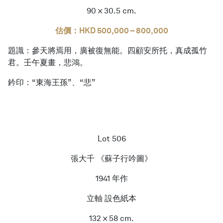
90 × 30.5 cm.
估價：HKD 500,000 – 800,000
題識：參天將焉用，廣被復無能。四顧安所托，真成孤竹
君。壬午夏畫，悲鴻。
鈐印：“東海王孫”、“悲”
Lot 506
張大千 《蘇子行吟圖》
1941 年作
立軸 設色紙本
132 × 58 cm.