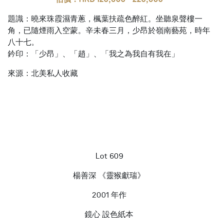
題識：曉來珠霞濕青蔥，楓葉扶疏色醉紅。坐聽泉聲樓一
角，已隨煙雨入空蒙。辛未春三月，少昂於嶺南藝苑，時年
八十七。
鈐印：「少昂」、「趙」、「我之為我自有我在」
來源：北美私人收藏
Lot 609
楊善深 《靈猴獻瑞》
2001 年作
鏡心 設色紙本