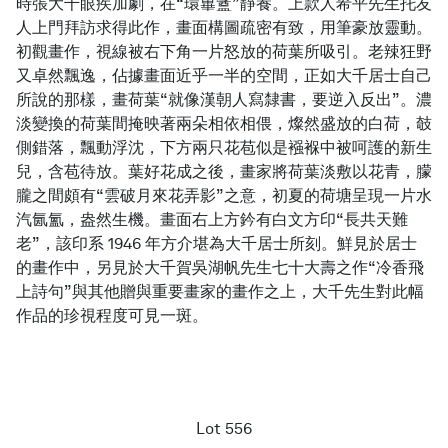
時張大千眼疾加劇，在“環蓽盦”靜養。上款人希平先生托友
人上門拜訪求得此作，畫面構圖疏密有致，用筆豪放靈動。
初觀畫作，視線被右下角一片怒放的荷葉所吸引。老辣狂野
又卓然飄逸，佔據畫面近乎一半的空間，正如大千居士自己
所說的那樣，畫荷葉“就像漢朝人寫隸書，要逆入反出”。濃
淡變換的荷葉間掩映著兩朵相依相偎，燦然盛放的白荷，攲
側錯落，飄動浮沈，下方兩只花苞似是襁褓中被呵護的新生
兒，含苞待放。葉好花成之後，畫家將荷葉淡敷以花青，朦
朧之間頗有“雲破月來花弄影”之意，初夏的荷塘呈現一片水
汽氤氳，盎然生機。畫面右上方鈐有白文方印“長共天難
老”，該印系 1946 年方介堪為大千居士所刻。鮮見於居士
的畫作中，另見於大千賀吳湖帆先生七十大壽之作“冷香飛
上詩句”與其他贈與重要畫家的畫作之上，大千先生對此幅
作品的珍視程度可見一斑。
Lot 556