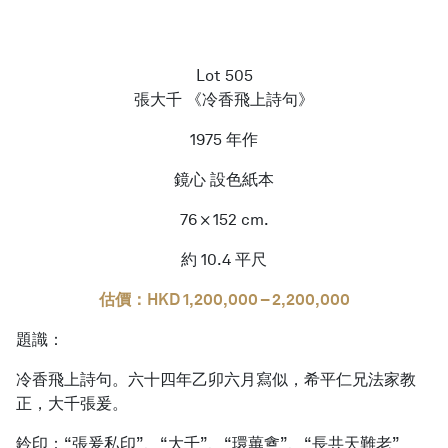
繁體中文
Lot 505
張大千 《冷香飛上詩句》
1975 年作
鏡心 設色紙本
76 × 152 cm.
約 10.4 平尺
估價：HKD 1,200,000 – 2,200,000
題識：
冷香飛上詩句。六十四年乙卯六月寫似，希平仁兄法家教
正，大千張爰。
鈐印：“張爰私印”、“大千”、“環蓽盦”、“長共天難老”