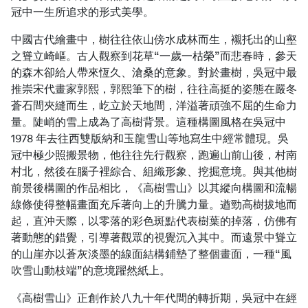
冠中一生所追求的形式美學。
中國古代繪畫中，樹往往依山傍水成林而生，襯托出的山壑
之聳立崎嶇。古人觀察到花草“一歲一枯榮”而悲春時，參天
的森木卻給人帶來恆久、滄桑的意象。對於畫樹，吳冠中最
推崇宋代畫家郭熙，郭熙筆下的樹，往往高挺的姿態在嚴冬
蒼石間夾縫而生，屹立於天地間，洋溢著頑強不屈的生命力
量。陡峭的雪上成為了高樹背景。這種構圖風格在吳冠中
1978 年去往西雙版納和玉龍雪山等地寫生中經常體現。吳
冠中極少照搬景物，他往往先行觀察，跑遍山前山後，村南
村北，然後在腦子裡綜合、組織形象、挖掘意境。與其他樹
前景後構圖的作品相比，《高樹雪山》以其縱向構圖和流暢
線條使得整幅畫面充斥著向上的升騰力量。遒勁高樹拔地而
起，直沖天際，以零落的彩色斑點代表樹葉的掉落，仿佛有
著動態的錯覺，引導著觀眾的視覺沉入其中。而遠景中聳立
的山崖亦以蒼灰淡墨的線面結構鋪墊了整個畫面，一種“風
吹雪山動枝端”的意境躍然紙上。
《高樹雪山》正創作於八九十年代間的轉折期，吳冠中在經