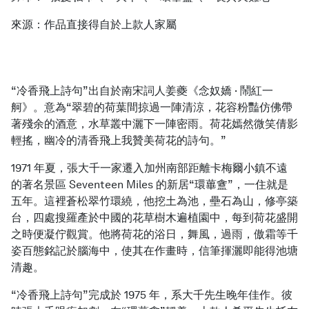
來源：作品直接得自於上款人家屬
“冷香飛上詩句”出自於南宋詞人姜夔《念奴嬌 · 鬧紅一
舸》。意為“翠碧的荷葉間掠過一陣清涼，花容粉豔仿佛帶
著殘余的酒意，水草叢中灑下一陣密雨。荷花嫣然微笑倩影
輕搖，幽冷的清香飛上我贊美荷花的詩句。”
1971 年夏，張大千一家遷入加州南部距離卡梅爾小鎮不遠
的著名景區 Seventeen Miles 的新居“環蓽盦”，一住就是
五年。這裡蒼松翠竹環繞，他挖土為池，壘石為山，修亭築
台，四處搜羅產於中國的花草樹木遍植園中，每到荷花盛開
之時便凝佇觀賞。他將荷花的浴日，舞風，過雨，傲霜等千
姿百態銘記於腦海中，使其在作畫時，信筆揮灑即能得池塘
清趣。
“冷香飛上詩句”完成於 1975 年，系大千先生晚年佳作。彼