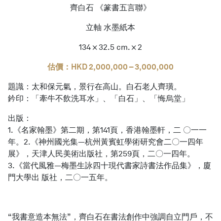
齊白石 《篆書五言聯》
立軸 水墨紙本
134 × 32.5 cm. × 2
估價：HKD 2,000,000 – 3,000,000
題識：太和保元氣，景行在高山。白石老人齊璜。
鈐印：「牽牛不飲洗耳水」、「白石」、「悔烏堂」
出版：
1.《名家翰墨》第二期，第141頁，香港翰墨軒，二 〇一一
年。2.《神州國光集—杭州黃賓虹學術研究會二〇一四年
展》，天津人民美術出版社，第259頁，二〇一四年。
3.《當代風雅—梅墨生詠四十現代書家詩書法作品集》，廈
門大學出 版社，二〇一五年。
“我書意造本無法”，齊白石在書法創作中強調自立門戶，不