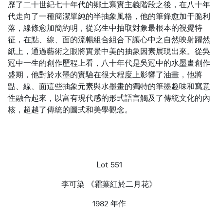
歷了二十世紀七十年代的鄉土寫實主義階段之後，在八十年
代走向了一種簡潔單純的半抽象風格，他的筆鋒愈加干脆利
落，線條愈加簡約明，從寫生中抽取對象最根本的視覺特
征，在點、線、面的流暢組合組合下讓心中之自然映射躍然
紙上，通過藝術之眼將實景中美的抽象因素展現出來。從吳
冠中一生的創作歷程上看，八十年代是吳冠中的水墨畫創作
盛期，他對於水墨的實驗在很大程度上影響了油畫，他將
點、線、面這些抽象元素與水墨畫的獨特的筆墨趣味和寫意
性融合起來，以富有現代感的形式語言觸及了傳統文化的內
核，超越了傳統的圖式和美學觀念。
Lot 551
李可染 《霜葉紅於二月花》
1982 年作