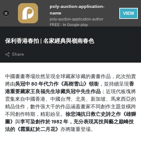
poly-auction-application-
name
VIEW
poly-auction-application-author
FREE - In Google play
保利香港春拍 | 名家經典與嶺南春色
Share
中國書畫專場欣然呈現全球藏家珍藏的書畫作品，此次拍賣
將由
吳冠中 80 年代力作《高樹雪山》領銜
，並持續呈現
香
港重要藏家王良福先生珍藏吳冠中先生作品
；近現代板塊將
雲集來自中國香港、中國台灣、北美、新加坡、馬來西亞的
精品佳作，數件張大千的作品涵蓋畫家不同創作主題並橫跨
不同創作時期，精彩紛呈。
徐悲鴻抗日救亡史詩之作《雄獅
圖》
與
李可染創作於 1982 年，充分表現其技與藝之巔峰技
法的《霜葉紅於二月花》
亦將隆重登場。