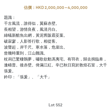
估價：HKD 2,000,000 – 4,000,000
題識：
千古風流，誰得似，翼蘇赤壁。
長相望，游情良夜，風清月白。
綠蟻新醅魚出網，黃泥舊阪霜芟葉。
破寂寥，人影答行歌，相從客。
波聲起，岸千尺。寒水落，危崖出。
曾幾時重到，江山難識。
杖舄已驚棲鶻夢，嘯歌欲動馮夷宅。有羽衣，歸去揖臨皋，
逢疇普。後赤壁。倚滿江紅。辛已秋日寫於敦煌石室，大千
張爰。
鈐印：「張爰」、「大千」
Lot 552