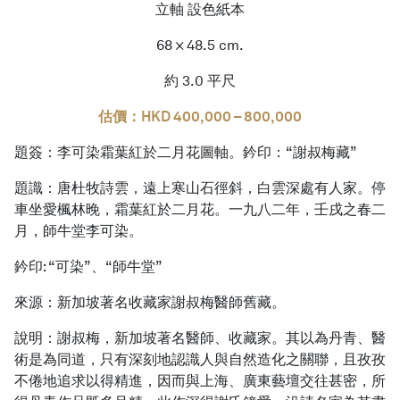
立軸 設色紙本
68 × 48.5 cm.
約 3.0 平尺
估價：HKD 400,000 – 800,000
題簽：李可染霜葉紅於二月花圖軸。鈐印：“謝叔梅藏”
題識：唐杜牧詩雲，遠上寒山石徑斜，白雲深處有人家。停
車坐愛楓林晚，霜葉紅於二月花。一九八二年，壬戌之春二
月，師牛堂李可染。
鈐印: “可染”、“師牛堂”
來源：新加坡著名收藏家謝叔梅醫師舊藏。
說明：謝叔梅，新加坡著名醫師、收藏家。其以為丹青、醫
術是為同道，只有深刻地認識人與自然造化之關聯，且孜孜
不倦地追求以得精進，因而與上海、廣東藝壇交往甚密，所