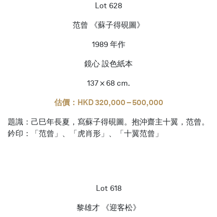
Lot 628
范曾 《蘇子得硯圖》
1989 年作
鏡心 設色紙本
137 × 68 cm.
估價：HKD 320,000 – 500,000
題識：己巳年長夏，寫蘇子得硯圖。抱沖齋主十翼，范曾。
鈐印：「范曾」、「虎肖形」、「十翼范曾」
Lot 618
黎雄才 《迎客松》