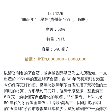
Lot 1276
繁體中文
1959 年“五星牌”貴州茅台酒（土陶瓶）
度數：53%
數量：1 瓶
容量：540 毫升
估價：HKD 1,000,000 – 1,800,000
以醬香聞名的茅台酒，越存越香醇早已為世人所熟知。一支
出產於 1959 年的五星牌茅台酒，自 60 年代初來到香港至
今仍保存完好如初。當年此款陳年茅台酒采用了黃䅥色的土
陶瓶的材質，方形紙封口完好，瓶身干淨整潔，整瓶酒重
810 克。酒標僅有自然老化的痕跡，品相優秀。上個世紀
50 年代的茅台酒產量低，且以外銷為主，因此用以內銷
的“五星牌”茅台市場數量非常稀少，屬於藏家眼中一酒難求