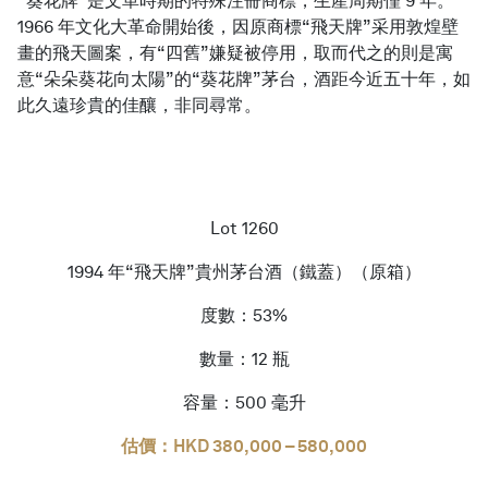
“葵花牌”是文革時期的特殊注冊商標，生產周期僅 9 年。
1966 年文化大革命開始後，因原商標“飛天牌”采用敦煌壁
畫的飛天圖案，有“四舊”嫌疑被停用，取而代之的則是寓
意“朵朵葵花向太陽”的“葵花牌”茅台，酒距今近五十年，如
此久遠珍貴的佳釀，非同尋常。
Lot 1260
1994 年“飛天牌”貴州茅台酒（鐵蓋）（原箱）
度數：53%
數量：12 瓶
容量：500 毫升
估價：HKD 380,000 – 580,000