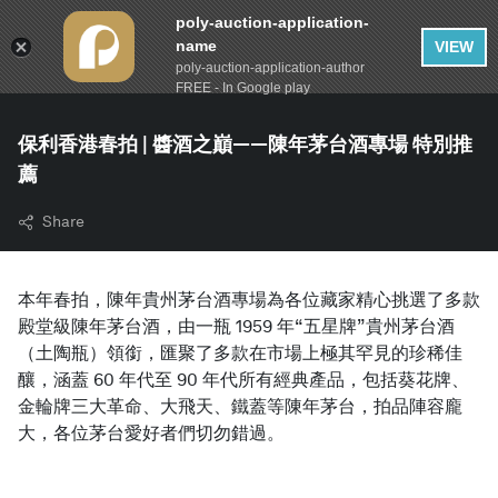
poly-auction-application-
name
VIEW
poly-auction-application-author
FREE - In Google play
保利香港春拍 | 醬酒之巔——陳年茅台酒專場 特別推
薦
Share
本年春拍，陳年貴州茅台酒專場為各位藏家精心挑選了多款
殿堂級陳年茅台酒，由一瓶 1959 年“五星牌”貴州茅台酒
（土陶瓶）領銜，匯聚了多款在市場上極其罕見的珍稀佳
釀，涵蓋 60 年代至 90 年代所有經典產品，包括葵花牌、
金輪牌三大革命、大飛天、鐵蓋等陳年茅台，拍品陣容龐
大，各位茅台愛好者們切勿錯過。