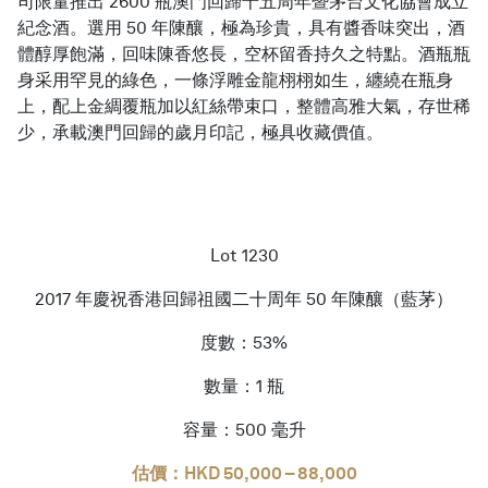
司限量推出 2600 瓶澳門回歸十五周年暨茅台文化協會成立
紀念酒。選用 50 年陳釀，極為珍貴，具有醬香味突出，酒
體醇厚飽滿，回味陳香悠長，空杯留香持久之特點。酒瓶瓶
身采用罕見的綠色，一條浮雕金龍栩栩如生，纏繞在瓶身
上，配上金綢覆瓶加以紅絲帶束口，整體高雅大氣，存世稀
少，承載澳門回歸的歲月印記，極具收藏價值。
Lot 1230
2017 年慶祝香港回歸祖國二十周年 50 年陳釀（藍茅）
度數：53%
數量：1 瓶
容量：500 毫升
估價：HKD 50,000 – 88,000