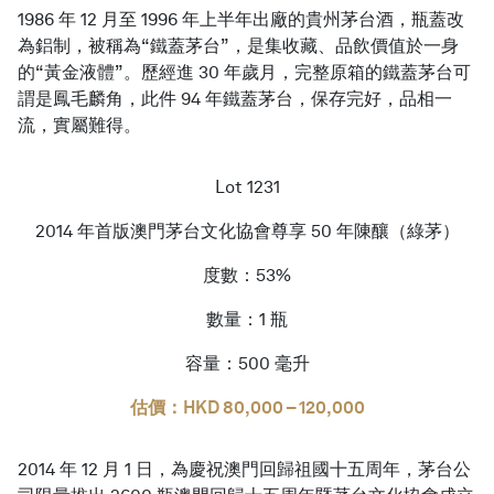
1986 年 12 月至 1996 年上半年出廠的貴州茅台酒，瓶蓋改
為鋁制，被稱為“鐵蓋茅台”，是集收藏、品飲價值於一身
的“黃金液體”。歷經進 30 年歲月，完整原箱的鐵蓋茅台可
謂是鳳毛麟角，此件 94 年鐵蓋茅台，保存完好，品相一
流，實屬難得。
Lot 1231
2014 年首版澳門茅台文化協會尊享 50 年陳釀（綠茅）
度數：53%
數量：1 瓶
容量：500 毫升
估價：HKD 80,000 – 120,000
2014 年 12 月 1 日，為慶祝澳門回歸祖國十五周年，茅台公