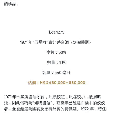
的珍品。
Lot 1275
1971 年“五星牌”貴州茅台酒（短嘴醬瓶）
度數：53%
數量：1 瓶
容量：540 毫升
估價：HKD 460,000 – 880,000
1971 年五星牌醬瓶茅台，瓶頸較短，瓶嘴較小，瓶肩略
矮，因此俗稱為“短嘴醬瓶”。它當年已經是白酒中的佼佼
者，並被甄選為國宴及招待外賓的特供酒。1972 年，時任