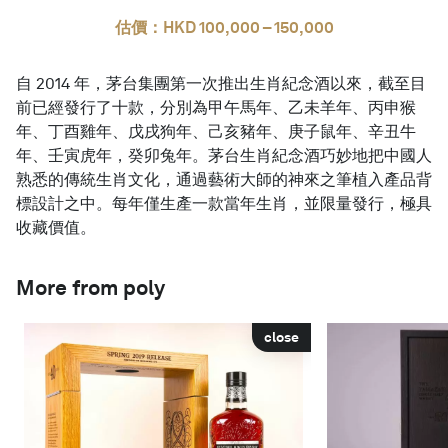
估價：HKD 100,000 – 150,000
自 2014 年，茅台集團第一次推出生肖紀念酒以來，截至目
前已經發行了十款，分別為甲午馬年、乙未羊年、丙申猴
年、丁酉雞年、戊戌狗年、己亥豬年、庚子鼠年、辛丑牛
年、壬寅虎年，癸卯兔年。茅台生肖紀念酒巧妙地把中國人
熟悉的傳統生肖文化，通過藝術大師的神來之筆植入產品背
標設計之中。每年僅生產一款當年生肖，並限量發行，極具
收藏價值。
More from poly
close