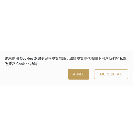
網站使用 Cookies 為您更完善瀏覽體驗，繼續瀏覽即代表閣下同意我們的
私隱
政策
及 Cookies 功能。
AGREE
MORE DETAIL
保利香港拍賣有限公司
香港金鐘金鐘道 88 號
太古廣場 1 座 7 樓 701-708 室
Follow us on