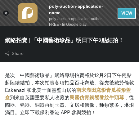
poly-auction-application-
name
VIEW
poly-auction-application-author
FREE - In Google play
網絡拍賣 | 「中國藝術珍品」明日下午2點結拍！
Share
是次「中國藝術珍品」網絡專場拍賣將於12月2日下午兩點
起陸續結拍，本次拍賣各項拍品百花齊放。從先後藏於倫敦
Eskenazi 和北美十面靈璧山居的
南宋湖田窯影青瓜棱形蓋
盒
到來自英國重要私人收藏的
民國仿青銅饕餮紋牛頭尊
，從
陶器、瓷器、銅器再到玉器、文房和佛像，種類繁多，琳琅
滿目。立即下載保利香港 APP 參與競拍！