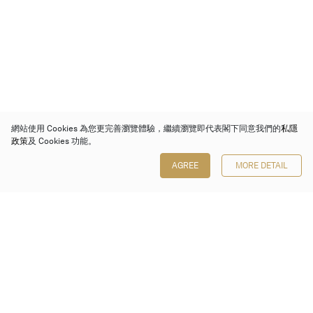
網站使用 Cookies 為您更完善瀏覽體驗，繼續瀏覽即代表閣下同意我們的
私隱
政策
及 Cookies 功能。
AGREE
MORE DETAIL
保利香港拍賣有限公司
香港金鐘金鐘道 88 號
太古廣場 1 座 7 樓 701-708 室
Follow us on