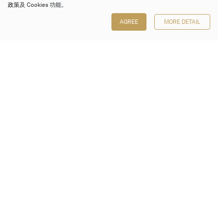
政策
及 Cookies 功能。
AGREE
MORE DETAIL
保利香港拍賣有限公司
香港金鐘金鐘道 88 號
太古廣場 1 座 7 樓 701-708 室
Follow us on