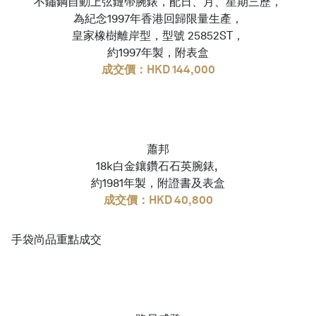
不鏽鋼自動上弦鏈帶腕錶，配日、月、星期三歷，
為紀念1997年香港回歸限量生產，
皇家橡樹離岸型，型號 25852ST，
約1997年製，附表盒
成交價：HKD 144,000
蕭邦
18k白金鑲鑽石石英腕錶,
約1981年製，附證書及表盒
成交價：HKD 40,800
手袋尚品重點成交