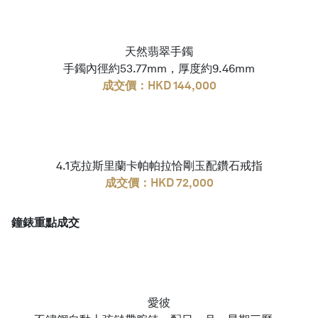
天然翡翠手鐲
手鐲內徑約53.77mm，厚度約9.46mm
成交價：HKD 144,000
4.1克拉斯里蘭卡帕帕拉恰剛玉配鑽石戒指
成交價：HKD 72,000
鐘錶重點成交
愛彼