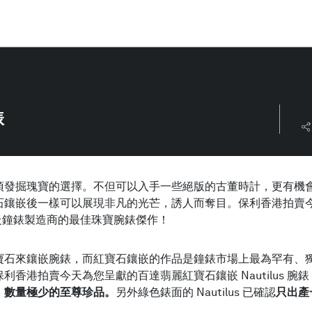
錶
發掘瑰寶的選擇。不但可以入手一些絕版的古董時計，更有機會接
石鑲嵌後一樣可以展現非凡的光芒，誘人而奪目。保利香港拍賣
P，一睹頂級鐘錶製造商的最佳珠寶腕錶傑作！
寶石來鑲嵌腕錶，而紅寶石鑲嵌的作品是鐘錶市場上最為罕有、
拍賣今天為您呈獻的百達翡麗紅寶石鑲嵌 Nautilus 腕錶 ── 型
、數量極少的至尊珍品。
另外綠色錶面的 Nautilus 已確認
只出產