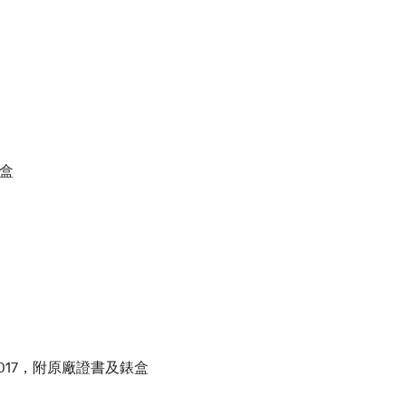
錶盒
017，附原廠證書及錶盒