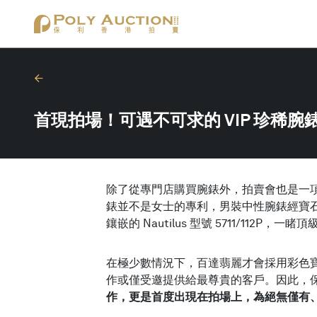
首現拍場！可遇不可求的 VIP 珍稀腕
除了從專門店購買腕錶外，拍賣會也是一項
錶並不是女士的專利，男裝中性腕錶經寶
鑲嵌的 Nautilus 型號 5711/112
在極少數情況下，百達翡麗才會採用彩色
作或僅受邀提供給最尊貴的客戶。因此，保利香港
作，更是首度出現在拍場上，為絕無僅有