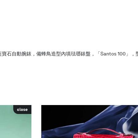
動腕錶，備蜂鳥造型內填琺瑯錶盤，「Santos 100」，型號 H
close