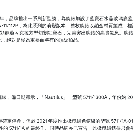
的三十週年，品牌推出一系列新型號，為腕錶加設了藍寶石水晶玻璃底蓋
711/112P，為此系列的演變版本，整枚腕錶以鉑金材質製成
顆超過 4 克拉方型切割紅寶石，完美突出腕錶的高貴氣息。腕錶搭
記，絕對是極為重要而罕有的頂級拍品。
日期顯示，「Nautilus」，型號 5711/1300A，年份約 
A 已經確定停產，但於 2021 年度推出橄欖綠色錶盤的型號 5711/1A-0
作為標誌性的 5711/1A 的最終作。同時品牌亦已宣告，此橄欖綠錶盤