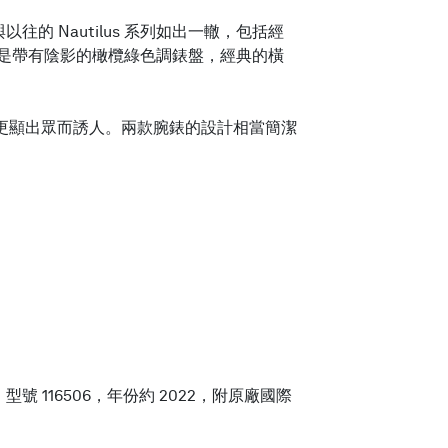
往的 Nautilus 系列如出一轍，包括經
便是帶有陰影的橄欖綠色調錶盤，經典的橫
鑽，讓腕錶更顯出眾而誘人。兩款腕錶的設計相當簡潔
號 116506，年份約 2022，附原廠國際