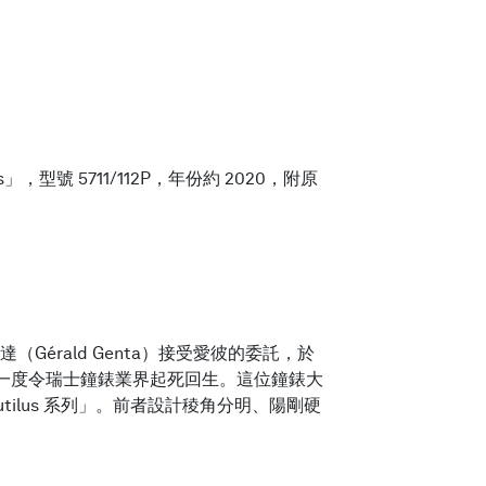
 5711/112P，年份約 2020，附原
érald Genta）接受愛彼的委託，於
，一度令瑞士鐘錶業界起死回生。這位鐘錶大
lus 系列」。前者設計稜角分明、陽剛硬
。