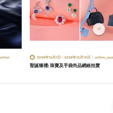
uction
2025年12月1日
-
2025年12月10日
online_auc
聖誕臻禮: 珠寶及手袋尚品網絡拍賣