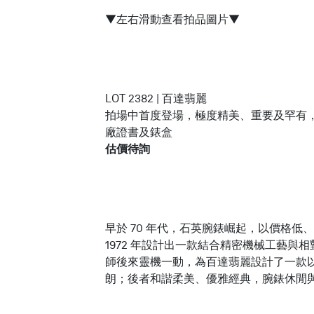
繁體中文
▼左右滑動查看拍品圖片▼
LOT 2382 | 百達翡麗
拍場中首度登場，極度精美、重要及罕有，鉑金鑲
廠證書及錶盒
估價待詢
早於 70 年代，石英腕錶崛起，以價格低
1972 年設計出一款結合精密機械工藝
師後來靈機一動，為百達翡麗設計了一款以郵
朗；後者和諧柔美、優雅經典，腕錶休閒