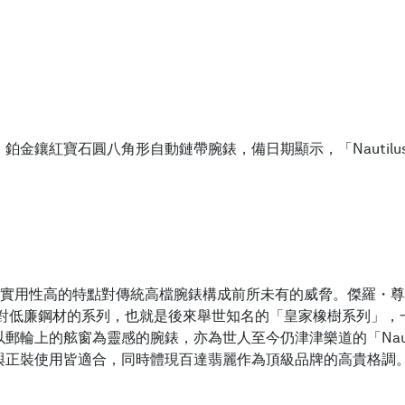
紅寶石圓八角形自動鏈帶腕錶，備日期顯示，「Nautilus」，型號
、實用性高的特點對傳統高檔腕錶構成前所未有的威脅。傑羅・尊達（G
與相對低廉鋼材的系列，也就是後來舉世知名的「皇家橡樹系列」
輪上的舷窗為靈感的腕錶，亦為世人至今仍津津樂道的「Nauti
與正裝使用皆適合，同時體現百達翡麗作為頂級品牌的高貴格調