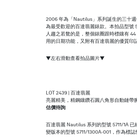
2006 年為「Nautilus」系列誕生
為最受歡迎的百達翡麗錶款。本拍品型號 5
人趨之若鶩的是，整個錶圈跟時標鑲有 44 
用的日期功能，又附有百達翡麗的優質印
▼左右滑動查看拍品圖片▼
LOT 2439 | 百達翡麗
亮麗精美，精鋼鑲鑽石圓八角形自動鏈帶腕錶，備
估價待詢
百達翡麗 Nautilus 系列的型號 5711/1
變版本的型號 5711/1300A-001，