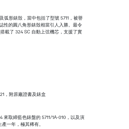
及弧形錶殼，當中包括了型號 5711，被譽
，標誌性的圓八角形錶殼相當引人入勝。最令
載了 324 SC 自動上弦機芯，支援了實
2021，附原廠證書及錶盒
14 來取締藍色錶盤的 5711/1A-010，以及演
只會生產一年，極其稀有。