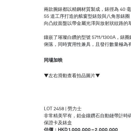
兩款腕錶都以精鋼材質製成，錶徑為 40 毫米
55 道工序打造的舷窗型錶殼與八角形錶
向凸紋面盤以帶金屬光澤與放射狀紋路的
鑲嵌了璀璨白鑽的型號 5711/1300A，錶
俐落，同時實用性兼具，且發行數量極為
同場加映
▼左右滑動查看拍品圖片▼
LOT 2458 | 勞力士
非常精美罕有，鉑金鑲鑽石自動鏈帶計時碼錶，備
保證卡及錶盒
估價：HKD 1,000,000 – 2,000,000