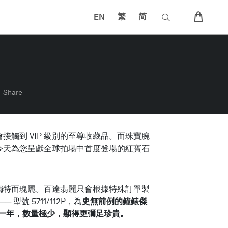
EN
繁
简
Share
觸到 VIP 級別的至尊收藏品。而珠寶腕
今天為您呈獻全球拍場中首度登場的紅寶石
獨特而瑰麗。百達翡麗只會根據特殊訂單製
號 5711/112P，為
史無前例的鐘錶傑
一年，數量極少，顯得更彌足珍貴。