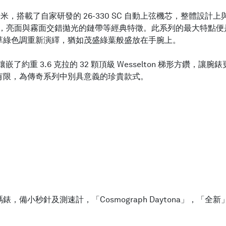
，搭載了自家研發的 26-330 SC 自動上弦機芯，整體設計上與以
圈，亮面與霧面交錯拋光的鏈帶等經典特徵。此系列的最大特點
草綠色調重新演繹，猶如茂盛綠葉般盛放在手腕上。
圈鑲嵌了約重 3.6 克拉的 32 顆頂級 Wesselton 梯形方
有限，為傳奇系列中別具意義的珍貴款式。
小秒針及測速計，「Cosmograph Daytona」，「全新」型